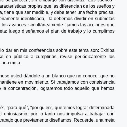
características propias que las diferencian de los sueños y
a, tiene que ser medible, y debe tener una fecha precisa.
enamente identificada, la debemos dividir en submetas
n de los avances; simultáneamente fijamos las acciones que
eta; luego diseñamos el plan de trabajo y lo cumplimos
o dar en mis conferencias sobre este tema son: Exhiba
e en público a cumplirlas, revise periódicamente los
r una meta.
ínese usted dándole a un blanco que no conoce, que no
antiene en movimiento. Si trabajamos con consistencia
e la concentración, lograremos todo aquello que hemos
é”, “para qué”, “por quien”, queremos lograr determinada
 entusiasmo, por lo tanto nos impulsa a trabajar con
e trabajo que previamente diseñamos. Recuerde, una meta