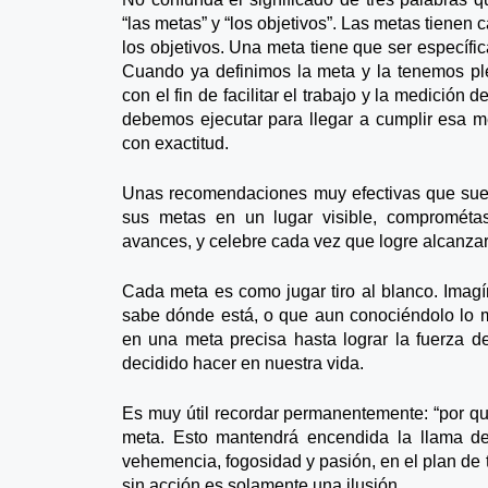
“las metas” y “los objetivos”. Las metas tienen 
los objetivos. Una meta tiene que ser específic
Cuando ya definimos la meta y la tenemos pl
con el fin de facilitar el trabajo y la medició
debemos ejecutar para llegar a cumplir esa m
con exactitud.
Unas recomendaciones muy efectivas que suel
sus metas en un lugar visible, comprométas
avances, y celebre cada vez que logre alcanza
Cada meta es como jugar tiro al blanco. Imag
sabe dónde está, o que aun conociéndolo lo m
en una meta precisa hasta lograr la fuerza d
decidido hacer en nuestra vida.
Es muy útil recordar permanentemente: “por qu
meta. Esto mantendrá encendida la llama del
vehemencia, fogosidad y pasión, en el plan d
sin acción es solamente una ilusión.